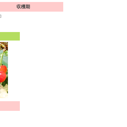
収穫期
旬