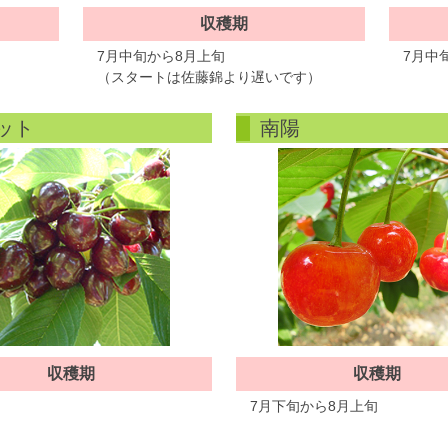
収穫期
7月中旬から8月上旬
7月中
（スタートは佐藤錦より遅いです）
ット
南陽
収穫期
収穫期
7月下旬から8月上旬