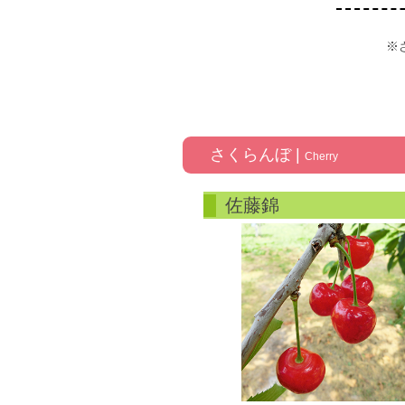
※
さくらんぼ |
Cherry
佐藤錦