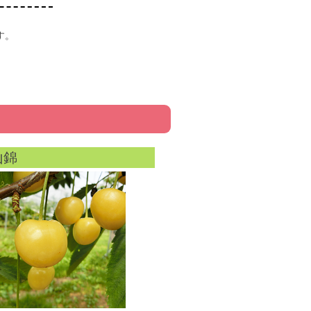
す。
山錦