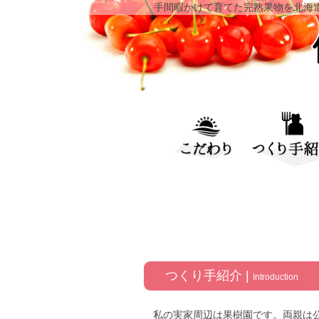
手間暇かけて育てた完熟果物を北海
つくり手紹介 |
Introduction
私の実家周辺は果樹園です。両親は