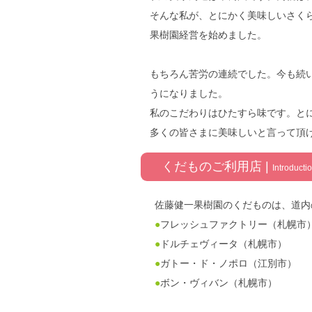
そんな私が、とにかく美味しいさくら
果樹園経営を始めました。
もちろん苦労の連続でした。今も続
うになりました。
私のこだわりはひたすら味です。と
多くの皆さまに美味しいと言って頂
くだものご利用店 |
Introducti
佐藤健一果樹園のくだものは、道内
●
フレッシュファクトリー
（札幌市
●
ドルチェヴィータ
（札幌市）
●
ガトー・ド・ノポロ
（江別市）
●
ボン・ヴィバン
（札幌市）